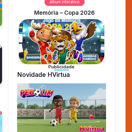
Complete as
ixa
Figuras 2
Gatio
álbum interativo
Memória – Copa 2026