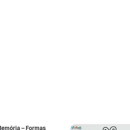
óxima Página - »
ndizadoativo
Alfabetização