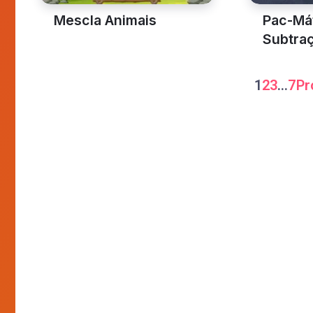
Flappy Dumont
Show d
Fundamental
Jardim
Empurre a Caixa 2
Onde E
Pré-Escolar
Fundamen
Mescla Animais
Pac-Má
Subtra