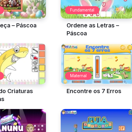
m
Chute a Gol
e
Fundamental
irtua
Eileen – De Volta Pra
Casa
Fundamental