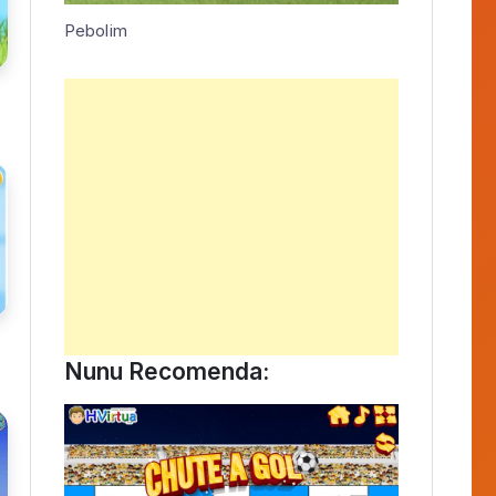
Publicidade
Novidade HVirtua
Pebolim