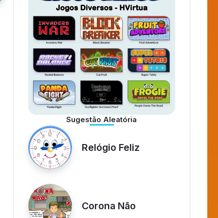
Chute a Gol
Uno HVirtua